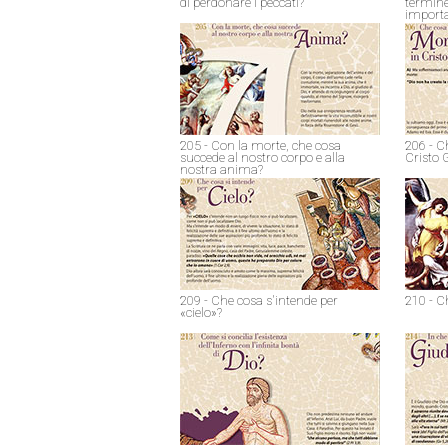
di perdonare i peccati?
termine
import
205 - Con la morte, che cosa
206 - C
succede al nostro corpo e alla
Cristo 
nostra anima?
209 - Che cosa s'intende per
210 - C
«cielo»?