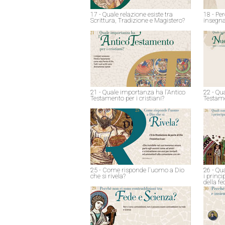
17 - Quale relazione esiste tra
18 - Pe
Scrittura, Tradizione e Magistero?
insegna
21 - Quale importanza ha l'Antico
22 - Qu
Testamento per i cristiani?
Testame
25 - Come risponde l'uomo a Dio
26 - Qu
che si rivela?
i princ
della fe