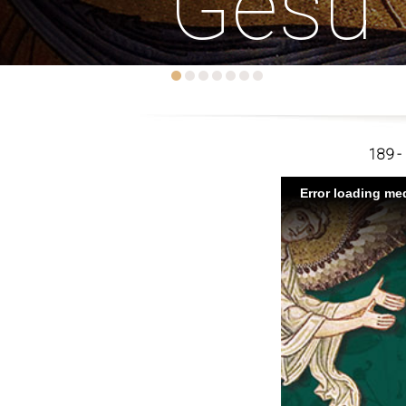
Gesù
189 - 
Error loading med