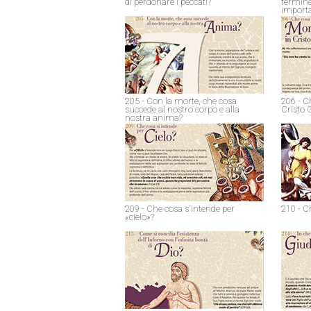
di perdonare i peccati?
termine
import
205 - Con la morte, che cosa
206 - C
succede al nostro corpo e alla
Cristo 
nostra anima?
209 - Che cosa s'intende per
210 - C
«cielo»?