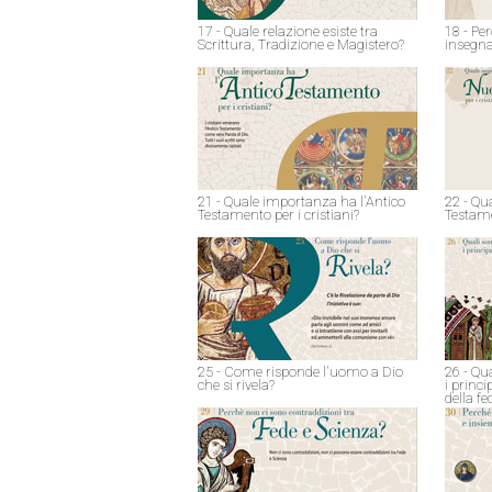
17 - Quale relazione esiste tra
18 - Pe
Scrittura, Tradizione e Magistero?
insegna
21 - Quale importanza ha l'Antico
22 - Qu
Testamento per i cristiani?
Testame
25 - Come risponde l'uomo a Dio
26 - Qu
che si rivela?
i princ
della fe