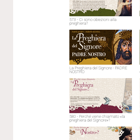
573 - Ci sono obiezioni alla
preghiera?
La Preghiera del Signore - PADRE
NOSTRO
580 - Perché viene chiamato «la
preghiera del Signore»?