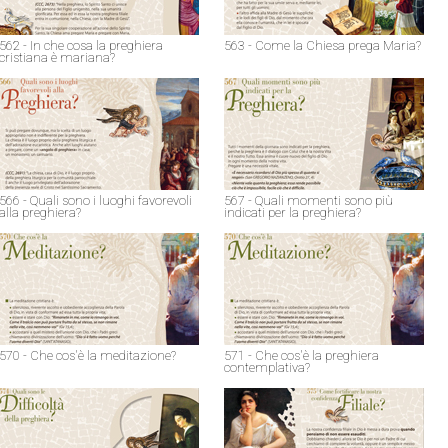
562 - In che cosa la preghiera
563 - Come la Chiesa prega Maria?
cristiana è mariana?
566 - Quali sono i luoghi favorevoli
567 - Quali momenti sono più
alla preghiera?
indicati per la preghiera?
570 - Che cos'è la meditazione?
571 - Che cos'è la preghiera
contemplativa?