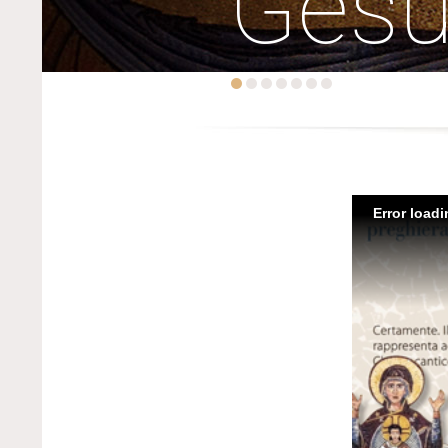
Ges
Error load