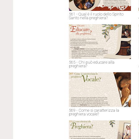
561 - Qual è il ruolo dello Spirito
Santo nella preghiera?
565 - Chi può educare alla
preghiera?
569 - Come si caratterizza la
preghiera vocale?