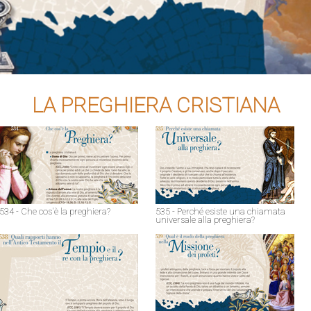
LA PREGHIERA CRISTIANA
534 - Che cos'è la preghiera?
535 - Perché esiste una chiamata
universale alla preghiera?