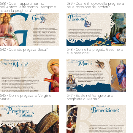
538 - Quali rapporti hanno
539 - Qual è il ruolo della preghiera
nell'Antico Testamento il tempio e il
nella missione dei profeti?
re con la preghiera?
542 - Quando pregava Gesù?
543 - Come ha pregato Gesù nella
sua passione?
546 - Come pregava la Vergine
547 - Esiste nel Vangelo una
Maria?
preghiera di Maria?