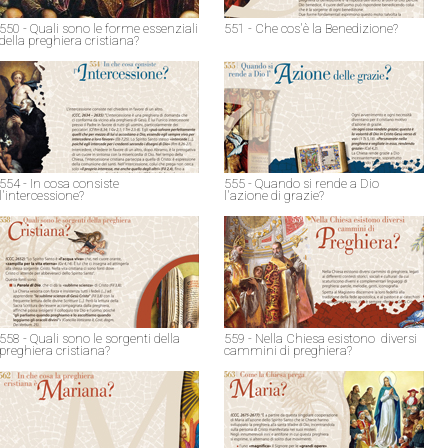
550 - Quali sono le forme essenziali
551 - Che cos'è la Benedizione?
della preghiera cristiana?
554 - In cosa consiste
555 - Quando si rende a Dio
l'intercessione?
l'azione di grazie?
558 - Quali sono le sorgenti della
559 - Nella Chiesa esistono diversi
preghiera cristiana?
cammini di preghiera?