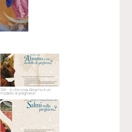
536 - In che cosa Abramo è un
modello di preghiera?