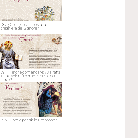
587 - Come è composta la
preghiera del Signore?
591 - Perché domandare: «Sia fatta
la tua volontà come in cielo così in
terra»?
595 - Com'è possibile il perdono?