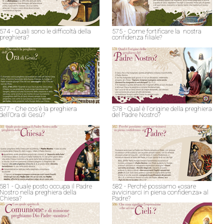
574 - Quali sono le difficoltà della
575 - Come fortificare la nostra
preghiera?
confidenza filiale?
577 - Che cos'è la preghiera
578 - Qual è l'origine della preghiera
dell’Ora di Gesù?
del Padre Nostro?
581 - Quale posto occupa il Padre
582 - Perché possiamo «osare
Nostro nella preghiera della
avvicinarci in piena confidenza» al
Chiesa?
Padre?