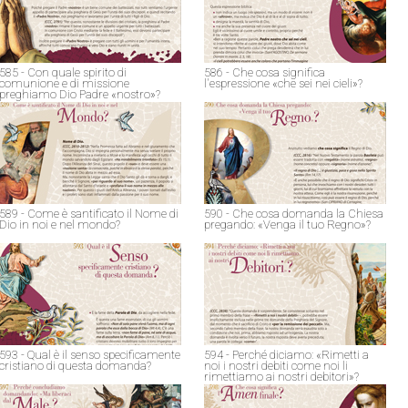
585 - Con quale spirito di
586 - Che cosa significa
comunione e di missione
l'espressione «che sei nei cieli»?
preghiamo Dio Padre «nostro»?
589 - Come è santificato il Nome di
590 - Che cosa domanda la Chiesa
Dio in noi e nel mondo?
pregando: «Venga il tuo Regno»?
593 - Qual è il senso specificamente
594 - Perché diciamo: «Rimetti a
cristiano di questa domanda?
noi i nostri debiti come noi li
rimettiamo ai nostri debitori»?