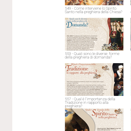
549 - Come interviene lo Spirito
Santo nella preghiera della Chiesa?
553 - Quali sono le diverse forme
della preghiera di domanda?
557 - Qual è l'importanza della
Tradizione in rapporto alla
preghiera?