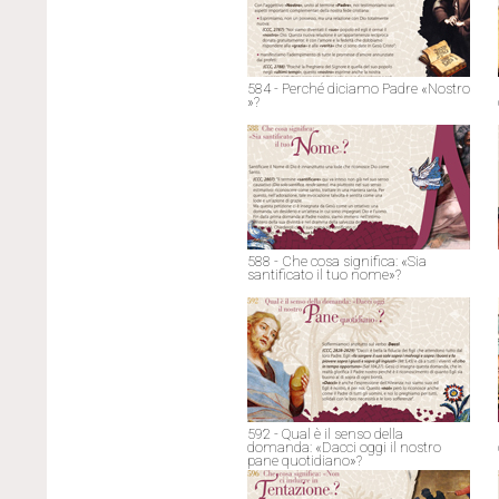
584 - Perché diciamo Padre «Nostro
»?
588 - Che cosa significa: «Sia
santificato il tuo nome»?
592 - Qual è il senso della
domanda: «Dacci oggi il nostro
pane quotidiano»?