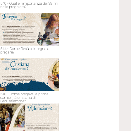
540 - Qual è l'importanza dei Salmi
nella preghiera?
544 - Come Gesù ci insegna a
pregare?
548 - Come pregava la prima
comunità cristiana di
Gerusalemme?