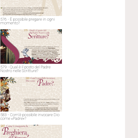
576 - È possibile pregare in ogni
momento?
579 - Qual è il posto del Padre
Nostro nelle Scritture?
583 - Com'è possibile invocare Dio
come «Padre»?