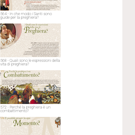
564 - In che modo i Santi sono
guide per la preghiera?
568 - Quali sono le espressioni della
vita di preghiera?
572 - Perché la preghiera è un
combattimento?