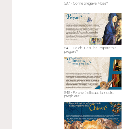
537 - Come pregava Mosè?
541 - Da chi Gesù ha imparato a
pregare?
545 - Perché è efficace la nostra
preghiera?