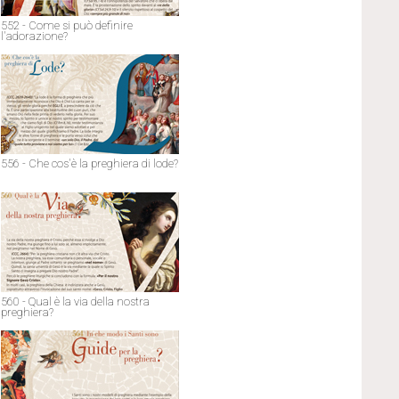
552 - Come si può definire
l'adorazione?
556 - Che cos'è la preghiera di lode?
560 - Qual è la via della nostra
preghiera?